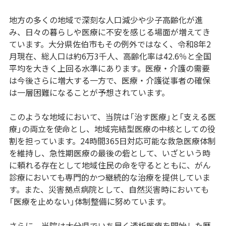
地方の多くの地域で深刻な人口減少や少子高齢化が進
み、日々の暮らしや医療に不安を感じる場面が増えてき
ています。大分県佐伯市もその例外ではなく、令和8年2
月現在、総人口は約6万3千人、高齢化率は42.6％と全国
平均を大きく上回る水準にあります。医療・介護の需要
は今後さらに増大する一方で、医療・介護従事者の確保
は一層困難になることが予想されています。
このような地域において、当院は「治す医療」と「支える医
療」の両立を使命とし、地域完結型医療の中核としての役
割を担っています。24時間365日対応可能な救急医療体制
を維持し、急性期医療の最後の砦として、いざという時
に頼れる存在として地域住民の命を守るとともに、がん
診療においても専門的かつ継続的な治療を提供していま
す。また、災害拠点病院として、自然災害時においても
「医療を止めない」体制整備に努めています。
さらに、当院は大分県でいち早く透析医療を開始した歴